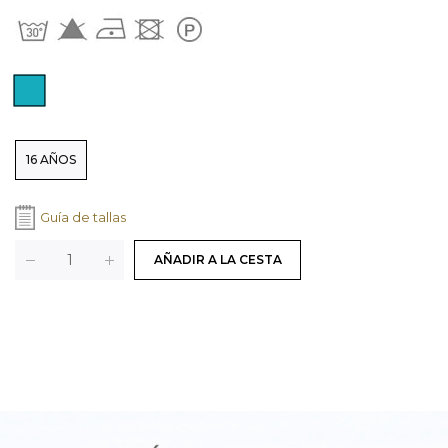
Color: TURQUESA
Colores
Tallas
16 AÑOS
Guía de tallas
Cantidad