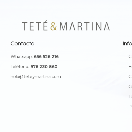
Contacto
Inf
Whatsapp:
656 526 216
C
Teléfono:
976 230 860
E
hola@teteymartina.com
C
G
T
P