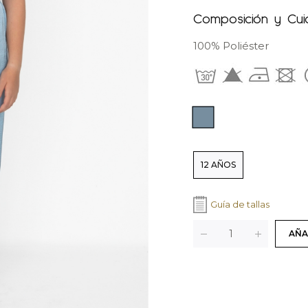
Composición y Cu
100% Poliéster
Color: Azul
Colores
Tallas
12 AÑOS
Guía de tallas
Cant