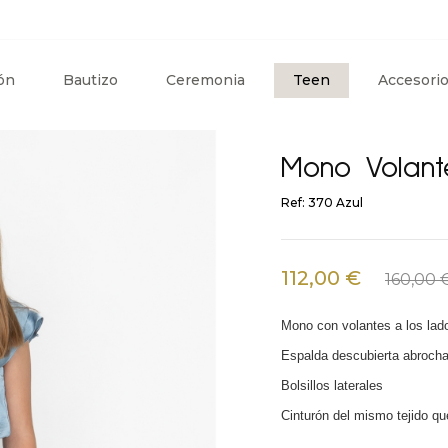
ón
Bautizo
Ceremonia
Teen
Accesori
Mono Volant
Ref: 370 Azul
112,00 €
160,00 
Mono con volantes a los lad
Espalda descubierta abrocha
Bolsillos laterales
Cinturón del mismo tejido que