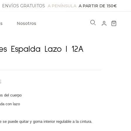
ENVÍOS GRATUITOS
A PENÍNSULA
A PARTIR DE 150€
os
Nosotros
es Espalda Lazo I 12A
€
os del cuerpo
da con lazo
 se puede quitar y goma interior regulable a la cintura.