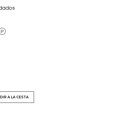
idados
idad